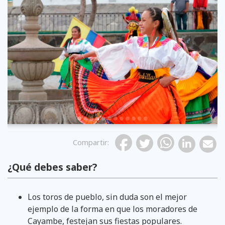
Previous
Compartir
:
¿Qué debes saber?
Campanillero
Huasicama
Diabluma
Diabluma
Diabluma
Aruchico
Aruchico
Payasos
Payasos
Los toros de pueblo, sin duda son el mejor
ejemplo de la forma en que los moradores de
Cayambe, festejan sus fiestas populares.