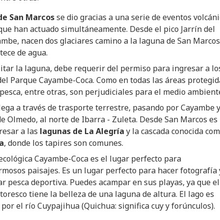
de San Marcos
se dio gracias a una serie de eventos volcán
 que han actuado simultáneamente. Desde el pico Jarrín del
mbe, nacen dos glaciares camino a la laguna de San Marcos
tece de agua.
sitar la laguna, debe requerir del permiso para ingresar a lo
del Parque Cayambe-Coca. Como en todas las áreas protegid
a pesca, entre otras, son perjudiciales para el medio ambient
llega a través de trasporte terrestre, pasando por Cayambe y
e Olmedo, al norte de Ibarra - Zuleta. Desde San Marcos es
resar a las
lagunas de La Alegría
y la cascada conocida co
a
, donde los tapires son comunes.
ecológica Cayambe-Coca es el lugar perfecto para
mosos paisajes. Es un lugar perfecto para hacer fotografía 
ar pesca deportiva. Puedes acampar en sus playas, ya que el
toresco tiene la belleza de una laguna de altura. El lago es
por el río Cuypajihua (Quichua: significa cuy y forúnculos).