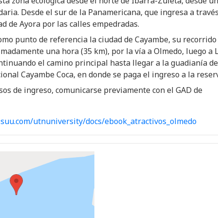
sta zona ecológica desde el norte de Ibarra-Zuleta, desde u
daria. Desde el sur de la Panamericana, que ingresa a travé
d de Ayora por las calles empedradas.
mo punto de referencia la ciudad de Cayambe, su recorrido
madamente una hora (35 km), por la vía a Olmedo, luego a 
tinuando el camino principal hasta llegar a la guadianía de
onal Cayambe Coca, en donde se paga el ingreso a la reser
sos de ingreso, comunicarse previamente con el GAD de
issuu.com/utnuniversity/docs/ebook_atractivos_olmedo