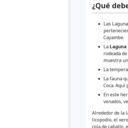
¿Qué debe
Las Laguna
pertenecie
Cayambe.
La
Laguna 
rodeada de 
muestra un 
La temperat
La fauna qu
Coca. Aquí 
En este her
venados, ve
Alrededor de la 
licopodio, el xero
cola de caballo, 