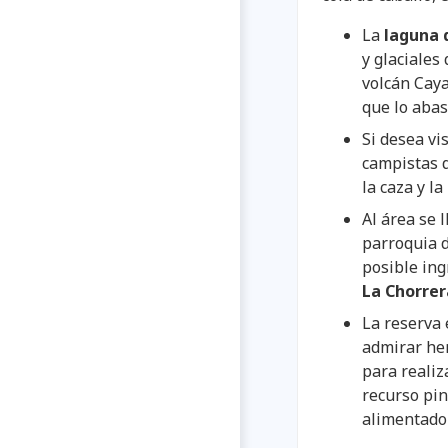
La
laguna 
y glaciales
volcán Caya
que lo abas
Si desea vi
campistas 
la caza y l
Al área se 
parroquia d
posible ing
La Chorrer
La reserva 
admirar her
para realiz
recurso pin
alimentado 