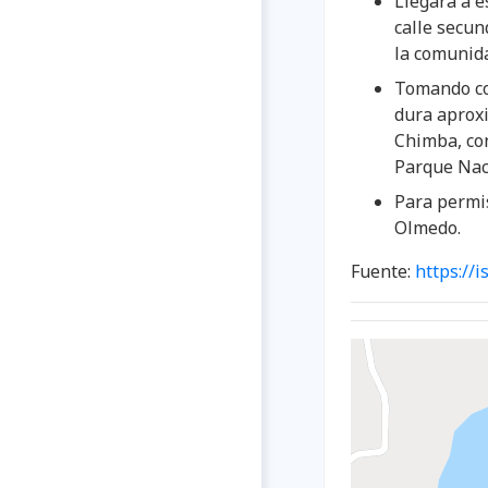
Llegará a e
calle secun
la comunida
Tomando co
dura aproxi
Chimba, con
Parque Naci
Para permi
Olmedo.
Fuente:
https://