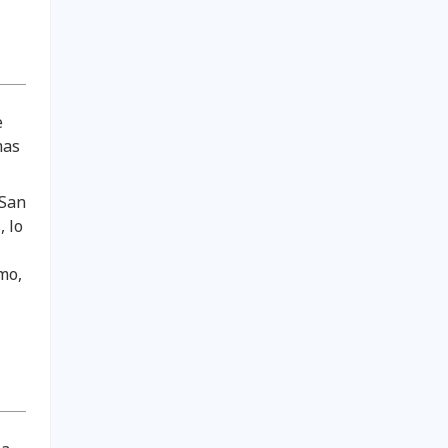
e
mas
 San
 lo
mo,