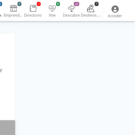
0
7
1
9
22
7
e
Emprendedores
Directorio
Vive
Descubre
Destinos turísticos
Acceder
r