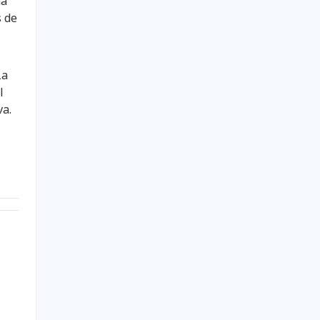
na
s de
La
l
va.