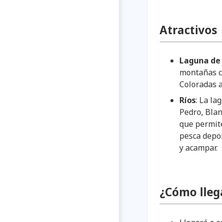
Atractivos
Laguna de
montañas c
Coloradas al
Ríos
: La la
Pedro, Bla
que permite
pesca depor
y acampar.
¿Cómo lleg