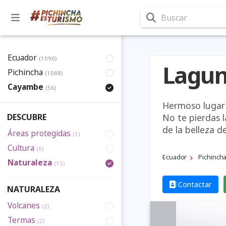
Buscar
Ecuador
(1090)
Lagun
Pichincha
(1088)
Cayambe
(56)
Hermoso lugar 
No te pierdas 
DESCUBRE
de la belleza d
Áreas protegidas
(1)
Cultura
(6)
Ecuador
Pichinch
Naturaleza
(15)
Contactar
NATURALEZA
Volcanes
(2)
Termas
(2)