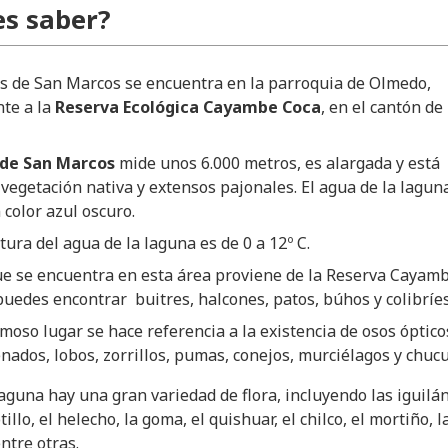
s saber?
s de San Marcos se encuentra en la parroquia de Olmedo,
nte a la
Reserva Ecológica Cayambe Coca
, en el cantón de
de San Marcos
mide unos 6.000 metros, es alargada y está
vegetación nativa y extensos pajonales. El agua de la lagun
color azul oscuro.
ura del agua de la laguna es de 0 a 12º C.
e se encuentra en esta área proviene de la Reserva Cayamb
puedes encontrar buitres, halcones, patos, búhos y colibríes
moso lugar se hace referencia a la existencia de osos óptico
nados, lobos, zorrillos, pumas, conejos, murciélagos y chucu
laguna hay una gran variedad de flora, incluyendo las iguilán
tillo, el helecho, la goma, el quishuar, el chilco, el mortiño, l
entre otras.