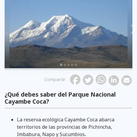
Previous
Compartir
:
¿Qué debes saber del Parque Nacional
cascada San Rafael
lagunas de baños
volcán cayambe
lobo de páramo
chuquiragua
Cayambe Coca?
La reserva ecológica Cayambe Coca abarca
territorios de las provincias de Pichincha,
Imbabura, Napo y Sucumbios
.