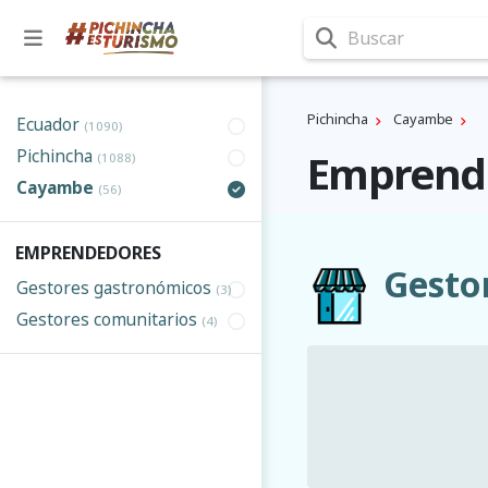
Buscar
Pichincha
Cayambe
Ecuador
(1090)
Pichincha
Emprend
(1088)
Cayambe
(56)
EMPRENDEDORES
Gesto
Gestores gastronómicos
(3)
Gestores comunitarios
(4)