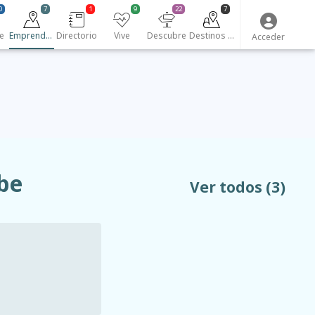
0
7
1
9
22
7
e
Emprendedores
Directorio
Vive
Descubre
Destinos turísticos
Acceder
be
Ver todos
(3)