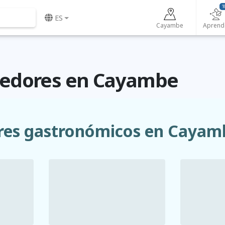
1
ES
Cayambe
Aprend
edores en Cayambe
res gastronómicos en Cayam