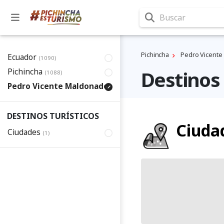
Buscar
Pichincha
Pedro Vicente
Ecuador
(1090)
Pichincha
Destinos
(1088)
Pedro Vicente Maldonado
(29)
DESTINOS TURÍSTICOS
Ciuda
Ciudades
(1)