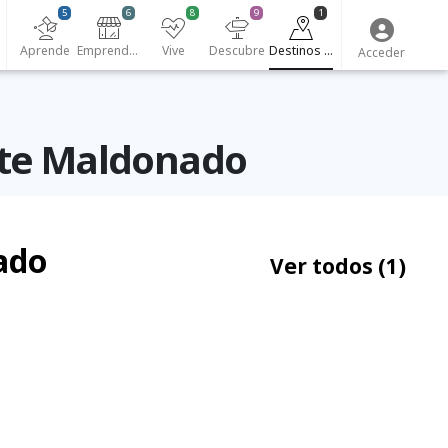
5
6
8
9
1
Aprende
Emprendedores
Vive
Descubre
Destinos turísticos
Acceder
ente Maldonado
ado
Ver todos
(1)