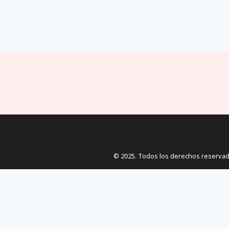
© 2025. Todos los derechos reservad