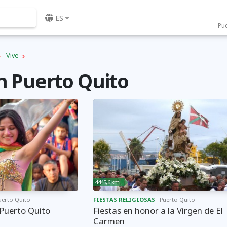
ES
Pue
Vive
n Puerto Quito
4445,6 km
uerto Quito
FIESTAS RELIGIOSAS
Puerto Quito
 Puerto Quito
Fiestas en honor a la Virgen de El
Carmen