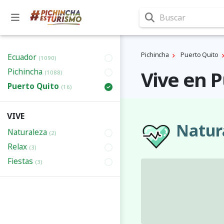
Buscar
Pichincha
Puerto Quito
Ecuador
(1090)
Pichincha
Vive en 
(1088)
Puerto Quito
(16)
VIVE
Natur
Naturaleza
(2)
Relax
(3)
Fiestas
(3)