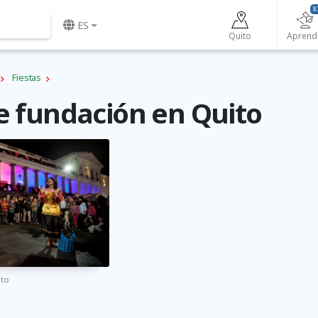
8
ES
Quito
Aprend
Fiestas
e fundación en Quito
ito