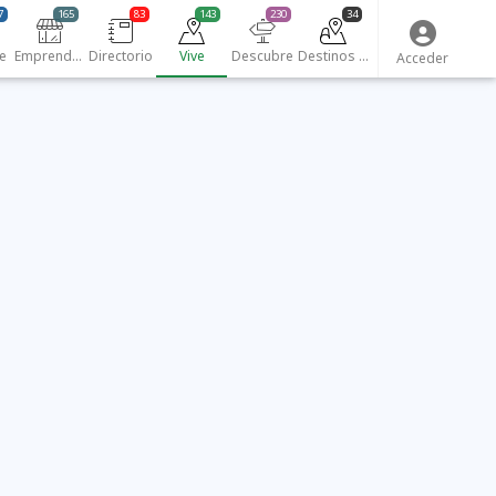
7
165
83
143
230
34
e
Emprendedores
Directorio
Vive
Descubre
Destinos turísticos
Acceder