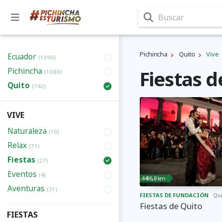
Buscar
Pichincha
Quito
Vive
Ecuador
(1090)
Pichincha
Fiestas d
(1088)
Quito
(742)
VIVE
Naturaleza
(10)
Relax
(71)
Fiestas
(27)
Eventos
(4)
4486,8 km
Aventuras
(31)
FIESTAS DE FUNDACIÓN
Qu
Fiestas de Quito
FIESTAS