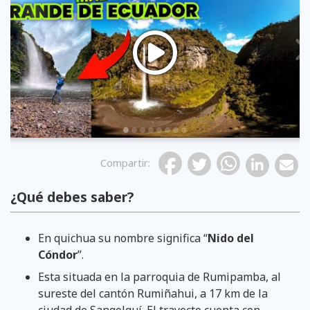
Previous
Compartir
:
¿Qué debes saber?
En quichua su nombre significa “
Nido del
Cóndor
”.
Esta situada en la parroquia de Rumipamba, al
sureste del cantón Rumiñahui, a 17 km de la
ciudad de Sangolquí. El trayecto cuenta con