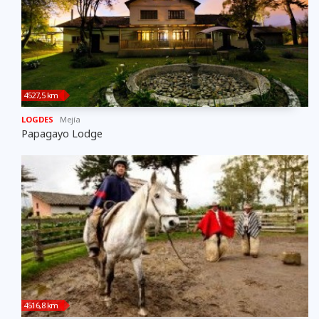
4527,5 km
LOGDES
Mejí­a
Papagayo Lodge
4516,8 km