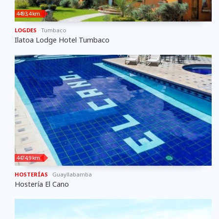
4493,4 km
LOGDES
Tumbaco
Ilatoa Lodge Hotel Tumbaco
4474,9 km
HOSTERÍAS
Guayllabamba
Hostería El Cano