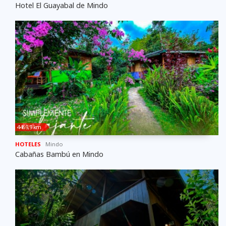
Hotel El Guayabal de Mindo
4469,9 km
HOTELES
Mindo
Cabañas Bambú en Mindo