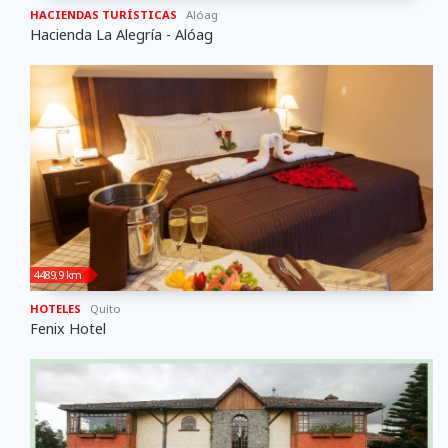
HACIENDAS TURÍSTICAS
Alóag
Hacienda La Alegría - Alóag
4489,9 km
HOTELES
Quito
Fenix Hotel