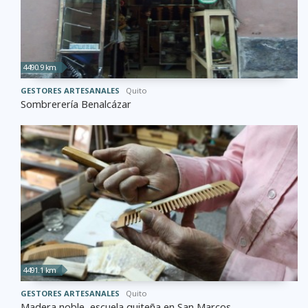
4490.9 km
GESTORES ARTESANALES
Quito
Sombrerería Benalcázar
4491.1 km
GESTORES ARTESANALES
Quito
Madera noble, escuela quiteña en San Marcos