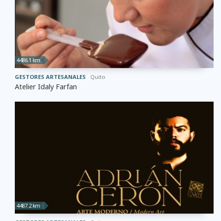
4486.1 km
GESTORES ARTESANALES
Quito
Atelier Idaly Farfan
4487.2 km