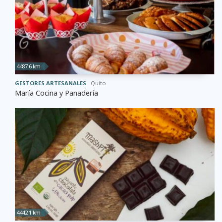
4487.6 km
GESTORES ARTESANALES
Quito
María Cocina y Panadería
4442.1 km