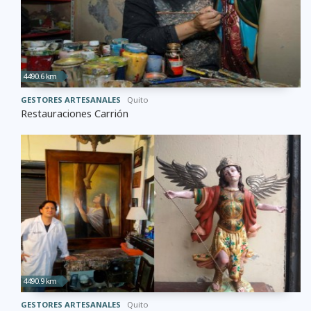
4490.6 km
GESTORES ARTESANALES
Quito
Restauraciones Carrión
4490.9 km
GESTORES ARTESANALES
Quito