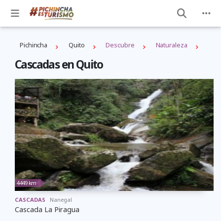
Pichincha
Quito
Descubre
Naturaleza
Cascadas en Quito
4449 km
CASCADAS
Nanegal
Cascada La Piragua