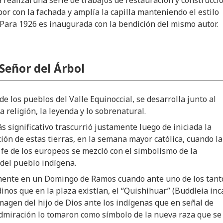
a realizaruna serie de trabajos de restauración y construcci
abor con la fachada y amplía la capilla manteniendo el estilo
 Para 1926 es inaugurada con la bendición del mismo autor.
 Señor del Árbol
 de los pueblos del Valle Equinoccial, se desarrolla junto al
a religión, la leyenda y lo sobrenatural.
s significativo trascurrió justamente luego de iniciada la
ión de estas tierras, en la semana mayor católica, cuando la
 fe de los europeos se mezcló con el simbolismo de la
del pueblo indígena.
mente en un Domingo de Ramos cuando ante uno de los tant
inos que en la plaza existían, el “Quishihuar” (Buddleia inca
magen del hijo de Dios ante los indígenas que en señal de
dmiración lo tomaron como símbolo de la nueva raza que se