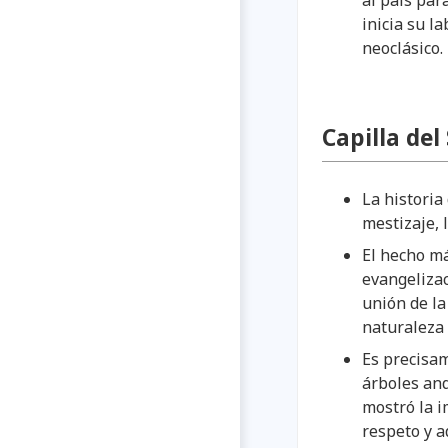
al país par
inicia su l
neoclásico.
Capilla del
La historia
mestizaje, l
El hecho má
evangelizac
unión de la
naturaleza 
Es precisa
árboles and
mostró la i
respeto y a