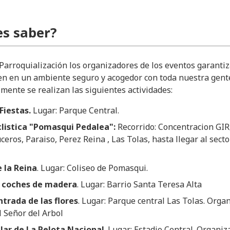
s saber?
 Parroquialización los organizadores de los eventos garanti
en en un ambiente seguro y acogedor con toda nuestra gent
ente se realizan las siguientes actividades:
Fiestas.
Lugar: Parque Central.
clistica "Pomasqui Pedalea":
Recorrido: Concentracion GIR
uceros, Paraiso, Perez Reina , Las Tolas, hasta llegar al secto
e la Reina
. Lugar: Coliseo de Pomasqui.
e coches de madera
. Lugar: Barrio Santa Teresa Alta
ntrada de las flores
. Lugar: Parque central Las Tolas. Orga
l Señor del Arbol
ar de La Pelota Nacional
. Lugar: Estadio Central. Organiz