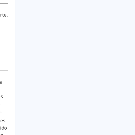
rte,
a
os
e
.
 es
aído