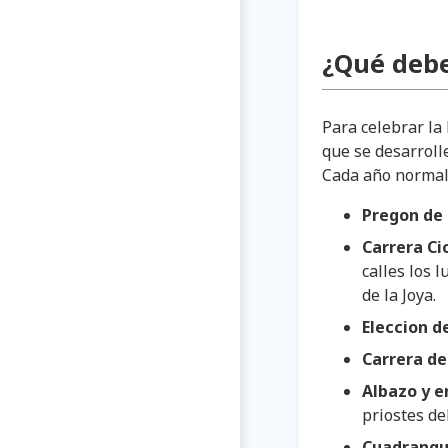
¿Qué debe
Para celebrar la
que se desarroll
Cada año normalm
Pregon de 
Carrera Ci
calles los l
de la Joya.
Eleccion d
Carrera d
Albazo y e
priostes de
Cuadrangul