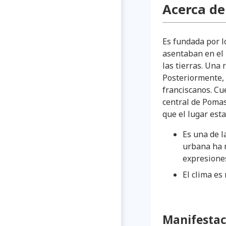
Acerca d
Es fundada por l
asentaban en el l
las tierras. Una 
Posteriormente, 
franciscanos. Cue
central de Poma
que el lugar est
Es una de l
urbana ha r
expresiones
El clima es
Manifestac