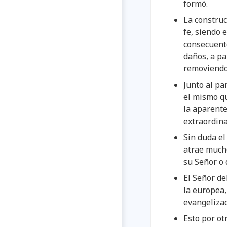
formó.
La construc
fe, siendo 
consecuente
daños, a pa
removiendo 
Junto al pa
el mismo qu
la aparent
extraordina
Sin duda el
atrae mucho
su Señor o 
El Señor de
la europea,
evangelizac
Esto por o