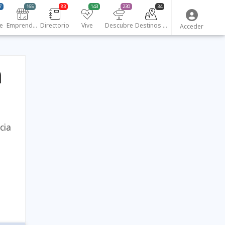
7
165
83
143
230
34
e
Emprendedores
Directorio
Vive
Descubre
Destinos turísticos
Acceder
n
cia