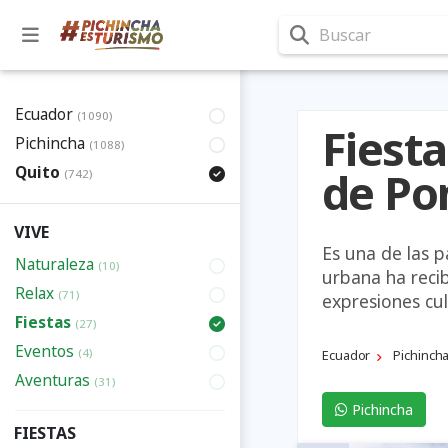
Buscar
Ecuador
(1090)
Fiesta
Pichincha
(1088)
Quito
de Po
(742)
VIVE
Es una de las p
Naturaleza
(10)
urbana ha reci
Relax
(71)
expresiones cul
Fiestas
(27)
Eventos
(4)
Ecuador
Pichinch
Aventuras
(31)
Pichincha
FIESTAS