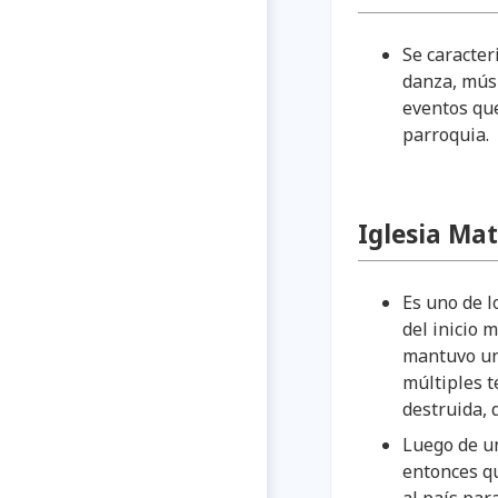
Se caracter
danza, músi
eventos que
parroquia.
Iglesia Ma
Es uno de l
del inicio 
mantuvo un 
múltiples t
destruida, 
Luego de un
entonces qu