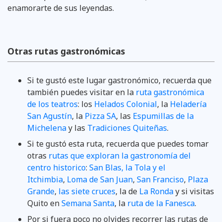
enamorarte de sus leyendas.
Otras rutas gastronómicas
Si te gustó este lugar gastronómico, recuerda que
también puedes visitar en la
ruta gastronómica
de los teatros
: los
Helados Colonial
, la
Heladería
San Agustín
, la
Pizza SA
, las
Espumillas de la
Michelena
y las
Tradiciones Quiteñas
.
Si te gustó esta ruta, recuerda que puedes tomar
otras
rutas que exploran la gastronomía del
centro historico
:
San Blas, la Tola y el
Itchimbia
,
Loma de San Juan
,
San Franciso
,
Plaza
Grande
,
las siete cruces
, la de
La Ronda
y si visitas
Quito en
Semana Santa
, la
ruta de la Fanesca
.
Por si fuera poco no olvides recorrer las rutas de