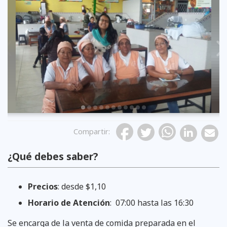
Previous
Compartir
:
¿Qué debes saber?
Créditos de fotografía: Andrea Serrano
Créditos de fotografía: Andrea Serrano
Créditos de fotografía: Andrea Serrano
Créditos de fotografía: Andrea Serrano
Créditos de fotografía: Andrea Serrano
Créditos de fotografía: Andrea Serrano
Créditos de fotografía: Andrea Serrano
Créditos de fotografía: Andrea Serrano
Créditos de fotografía: Andrea Serrano
Créditos de fotografía: Andrea Serrano
Créditos de fotografía: Andrea Serrano
Precios
: desde $1,10
Horario de Atención
: 07:00 hasta las 16:30
Se encarga de la venta de comida preparada en el