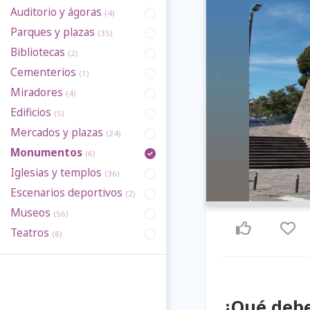
Auditorio y ágoras
(4)
Parques y plazas
(35)
Bibliotecas
(2)
Cementerios
(1)
Previous
Miradores
(4)
Edificios
(5)
Mercados y plazas
(24)
Monumentos
(6)
Iglesias y templos
(36)
Escenarios deportivos
(2)
Museos
(56)
Teatros
(8)
¿Qué debe