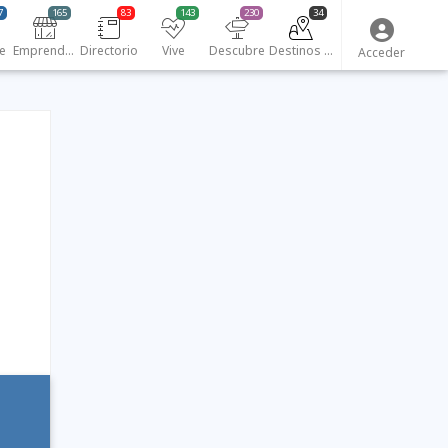
7
165
83
143
230
34
e
Emprendedores
Directorio
Vive
Descubre
Destinos turísticos
Acceder