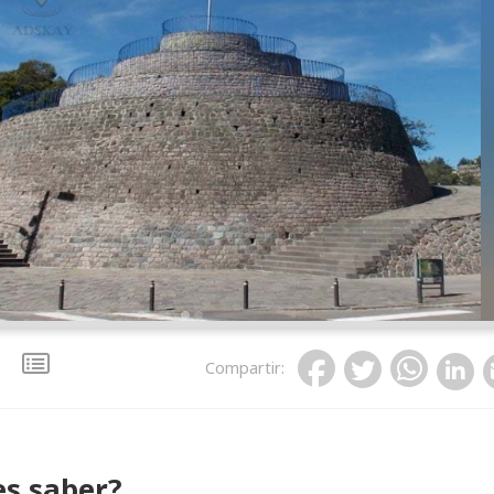
Compartir
:
s saber?