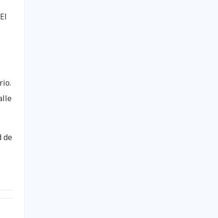
El
rio.
alle
d de