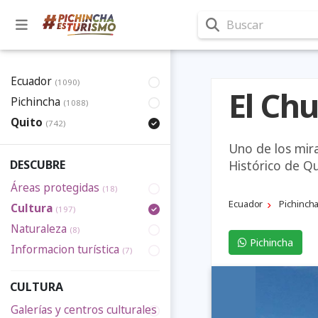
Buscar
Ecuador
(1090)
El Ch
Pichincha
(1088)
Quito
(742)
Uno de los mir
Histórico de Qu
DESCUBRE
Áreas protegidas
(18)
Ecuador
Pichinch
Cultura
(197)
Naturaleza
(8)
Pichincha
Informacion turística
(7)
CULTURA
Galerías y centros culturales
(14)