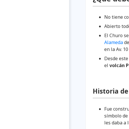
No tiene co
Abierto tod
El Churo s
Alameda
de
en la Av. 10
Desde este
el
volcán P
Historia de
Fue constru
símbolo de 
les daba a 