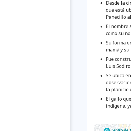
Desde la ci
que está ub
Panecillo al
El nombre s
como su nom
Su forma en
mamá y su p
Fue constru
Luis Sodiro
Se ubica en
observación
la planicie 
El gallo qu
indígena, y