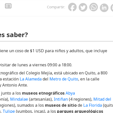
Compartir
:
s saber?
tiene un coso de $1 USD para niños y adultos, que incluye
isitar de lunes a viernes 09:00 a 18:00.
nográfico del Colegio Mejía, está ubicado en Quito, a 800
a estación
La Alameda
del
Metro de Quito
, en la calle
y Antonio Ante.
 junto a los
museos etnográficos
Abya
nía),
Mindalae
(artesanías),
Intiñan
(4 regiones),
Mitad del
egiones), sumados a los
museos de sitio
de
La Florida
(quit
),
Tulipe
(yumbos, incas), a los
parques arqueológicos