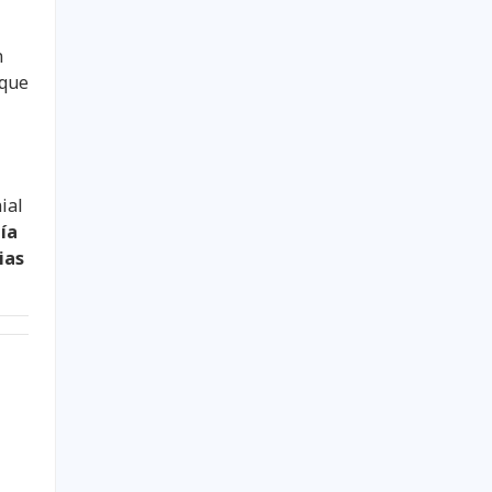
n
 que
ial
ía
ias