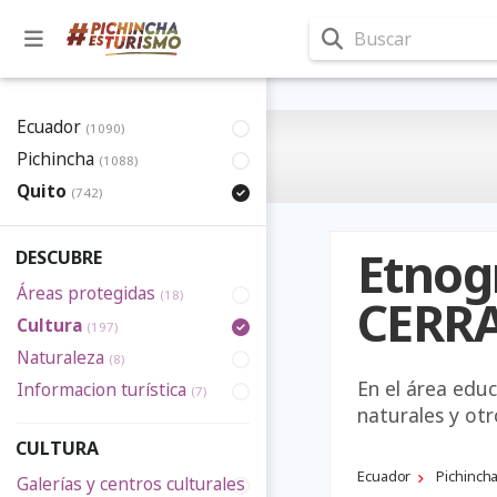
Buscar
Ecuador
(1090)
Pichincha
(1088)
Quito
(742)
Etnogr
DESCUBRE
Áreas protegidas
(18)
CERR
Cultura
(197)
Naturaleza
(8)
En el área educ
Informacion turística
(7)
naturales y otr
CULTURA
Ecuador
Pichinch
Galerías y centros culturales
(14)