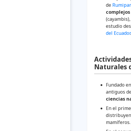
de
Rumipa
complejos
(cayambis),
estudio des
del Ecuador
Actividades
Naturales 
Fundado en
antiguos de
ciencias n
En el prime
distribuyen
mamíferos.