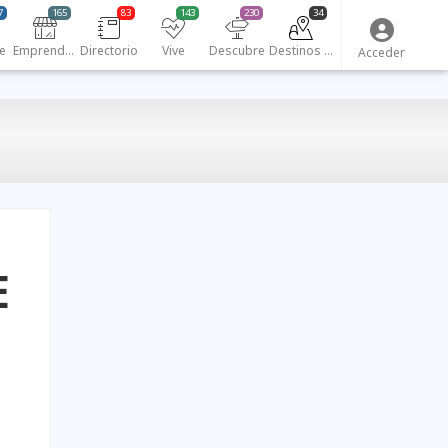
7
165
83
143
230
34
e
Emprendedores
Directorio
Vive
Descubre
Destinos turísticos
Acceder
E