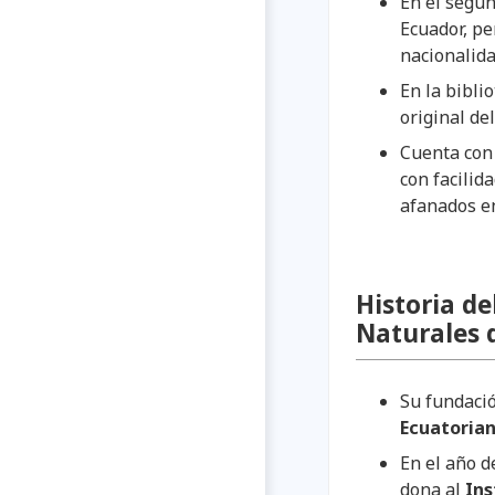
En el segun
Ecuador, pe
nacionalida
En la bibli
original de
Cuenta con 
con facilid
afanados en
Historia de
Naturales 
Su fundaci
Ecuatorian
En el año d
dona al
Ins