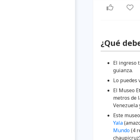
¿Qué debe
El ingreso 
guianza.
Lo puedes v
El Museo Et
metros de l
Venezuela 
Este museo
Yala
(amazo
Mundo
(4 r
chaupicruz