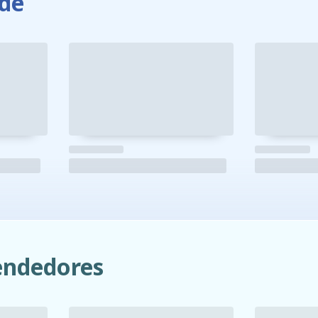
de
ndedores