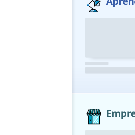
Apren
Empre