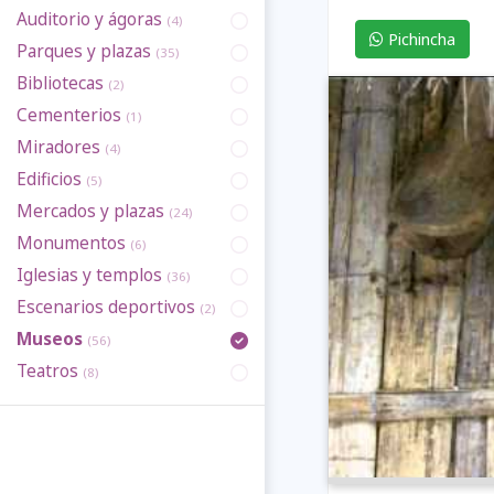
Auditorio y ágoras
(4)
Pichincha
Parques y plazas
(35)
Bibliotecas
(2)
Cementerios
(1)
Miradores
(4)
Edificios
(5)
Mercados y plazas
(24)
Monumentos
(6)
Iglesias y templos
(36)
Previous
Escenarios deportivos
(2)
Museos
(56)
Teatros
(8)