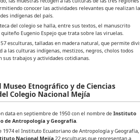
do, las muestras recogen a las culturas de las tres regiones
rmitiendo conocer las actividades relevantes que realizan l
des indígenas del país.
oteca del colegio se halla, entre sus textos, el manuscrito
l quiteño Eugenio Espejo que trata sobre las viruelas.
57 esculturas, talladas en madera natural, que permite divi
ad a las culturas indígenas, mestizos, negros, cholos todos
 sus trabajos y actividades cotidianas.
l Museo Etnográfico y de Ciencias
del Colegio Nacional Mejía
ón data en septiembre de 1950 con el nombre de
Instituto
o de Antropología y Geografía
.
e 1974 el Instituto Ecuatoriano de Antropología y Geografía,
tituto Nacional Mejía
22 esculturas que representan a