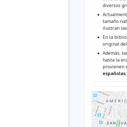
diversos gr
Actualmente
tamaño natu
ilustran las
En la bibli
original de
Además, tam
hasta la er
provienen d
españolas