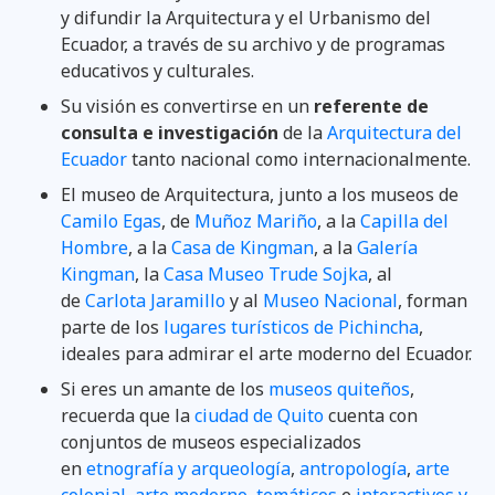
y difundir la Arquitectura y el Urbanismo del
Ecuador, a través de su archivo y de programas
educativos y culturales.
Su visión es convertirse en un
referente de
consulta e investigación
de la
Arquitectura del
Ecuador
tanto nacional como internacionalmente.
El museo de Arquitectura, junto a los museos de
Camilo Egas
, de
Muñoz Mariño
, a la
Capilla del
Hombre
, a la
Casa de Kingman
, a la
Galería
Kingman
, la
Casa Museo Trude Sojka
, al
de
Carlota Jaramillo
y al
Museo Nacional
, forman
parte de los
lugares turísticos de Pichincha
,
ideales para admirar el arte moderno del Ecuador.
Si eres un amante de los
museos quiteños
,
recuerda que la
ciudad de Quito
cuenta con
conjuntos de museos especializados
en
etnografía y arqueología
,
antropología
,
arte
colonial
,
arte moderno
,
temáticos
e
interactivos y