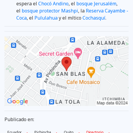
espera el
Chocó Andino
, el
bosque Jerusalém
,
el
bosque protector Mashpi
, la
Reserva Cayambe -
Coca
, el
Pululahua
y el mítico
Cochasquí
.
Publicado en:
Ecuador
Pichincha
Quito
Directorio