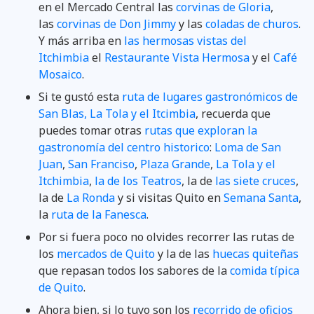
en el Mercado Central las
corvinas de Gloria
,
las
corvinas de Don Jimmy
y las
coladas de churos
.
Y más arriba en
las hermosas vistas del
Itchimbia
el
Restaurante Vista Hermosa
y el
Café
Mosaico
.
Si te gustó esta
ruta de lugares gastronómicos de
San Blas, La Tola y el Itcimbia
, recuerda que
puedes tomar otras
rutas que exploran la
gastronomía del centro historico
:
Loma de San
Juan
,
San Franciso
,
Plaza Grande
,
La Tola y el
Itchimbia
,
la de los Teatros
, la de
las siete cruces
,
la de
La Ronda
y si visitas Quito en
Semana Santa
,
la
ruta de la Fanesca
.
Por si fuera poco no olvides recorrer las rutas de
los
mercados de Quito
y la de las
huecas quiteñas
que repasan todos los sabores de la
comida típica
de Quito
.
Ahora bien, si lo tuyo son los
recorrido de oficios