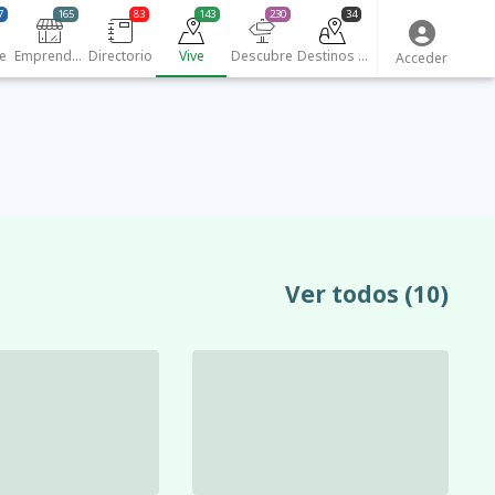
7
165
83
143
230
34
e
Emprendedores
Directorio
Vive
Descubre
Destinos turísticos
Acceder
Ver todos
(10)