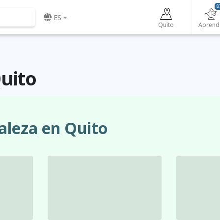
8
ES
Quito
Aprend
uito
aleza en Quito