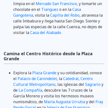
limpia en el
Mercado San Francisco
, y tomarte un
chocolate en el
Tianguez
o en la
Casa
Gangotena
, visita la
Capilla del Robo
, atraviesa la
calle Imbabura y llega hasta San Diego. Siente y
palpa las especias de la calle Cuenca, no dejes de
visitar la
Casa del Alabado
.
Camina el Centro Histórico desde la Plaza
Grande
Explora la
Plaza Grande
y su cotidianidad, conoce
el
Palacio de Carondelet
, la
Catedral
,
Centro
Cultural Metropolitano
, las iglesias del
Sagrario
y
de
La Compañía
, descubre las 7 cruces de la
García Moreno y visita los hermosos museos
numismático, de
María Augusta Urrutia
y del
Fray
Perdo Gocial
en la
Iglesia de San Francisco
.