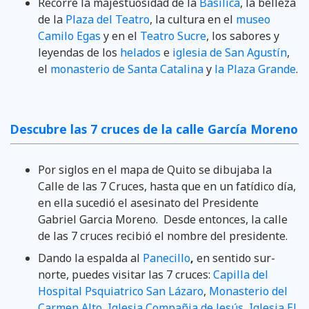
Recorre la majestuosidad de la
Basílica
, la belleza
de la
Plaza del Teatro
, la cultura en el
museo
Camilo Egas
y en el
Teatro Sucre
, los sabores y
leyendas de los
helados
e
iglesia de San Agustín
,
el
monasterio de Santa Catalina
y
la Plaza Grande
.
Descubre las 7 cruces de la calle García Moreno
Por siglos en el mapa de Quito se dibujaba la
Calle de las 7 Cruces, hasta que en un fatídico día,
en ella sucedió el asesinato del Presidente
Gabriel Garcia Moreno. Desde entonces, la calle
de las 7 cruces recibió el nombre del presidente.
Dando la espalda al
Panecillo
,
en sentido sur-
norte, puedes visitar las 7 cruces:
Capilla del
Hospital Psquiatrico San Lázaro
,
Monasterio del
Carmen Alto
,
Iglesia Compañia de Jesús
,
Iglesia El